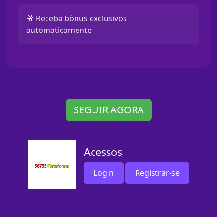
🎁 Receba bônus exclusivos
automaticamente
SEGUIR AGORA
Acessos
Login
Registrar-se