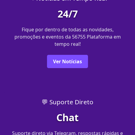
24/7
Fique por dentro de todas as novidades,
promoções e eventos da 56755 Plataforma em
tempo real!
Ver Notícias
💬 Suporte Direto
Chat
Suporte direto via Telegram, respostas rápidas e