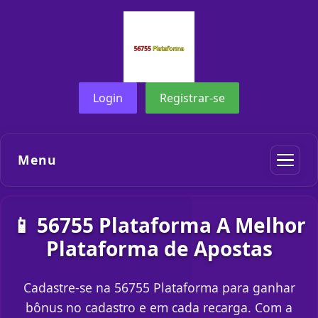
Login
Registrar-se
Menu
📱 56755 Plataforma A Melhor
Plataforma de Apostas
Cadastre-se na 56755 Plataforma para ganhar
bônus no cadastro e em cada recarga. Com a