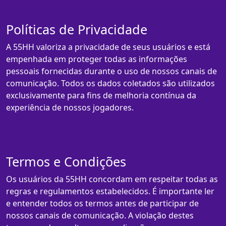
Políticas de Privacidade
A 55HH valoriza a privacidade de seus usuários e está
empenhada em proteger todas as informações
pessoais fornecidas durante o uso de nossos canais de
comunicação. Todos os dados coletados são utilizados
exclusivamente para fins de melhoria contínua da
experiência de nossos jogadores.
Termos e Condições
Os usuários da 55HH concordam em respeitar todas as
regras e regulamentos estabelecidos. É importante ler
e entender todos os termos antes de participar de
nossos canais de comunicação. A violação destes