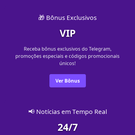
🎁 Bônus Exclusivos
VIP
Receba bônus exclusivos do Telegram,
promoções especiais e códigos promocionais
únicos!
Ver Bônus
📢 Notícias em Tempo Real
24/7