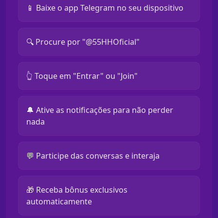
📱 Baixe o app Telegram no seu dispositivo
🔍 Procure por "@55HHOficial"
👆 Toque em "Entrar" ou "Join"
🔔 Ative as notificações para não perder
nada
💬 Participe das conversas e interaja
🎁 Receba bônus exclusivos
automaticamente