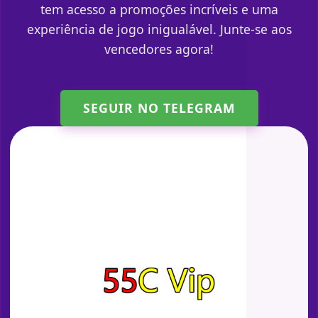
tem acesso a promoções incríveis e uma
experiência de jogo inigualável. Junte-se aos
vencedores agora!
SEGUIR NO TELEGRAM