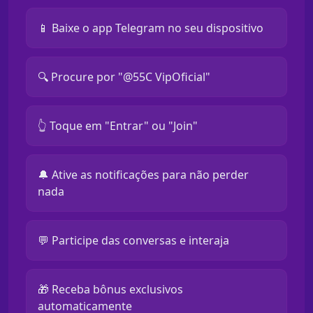
📱 Baixe o app Telegram no seu dispositivo
🔍 Procure por "@55C VipOficial"
👆 Toque em "Entrar" ou "Join"
🔔 Ative as notificações para não perder
nada
💬 Participe das conversas e interaja
🎁 Receba bônus exclusivos
automaticamente