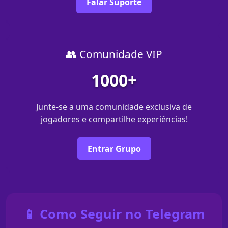
Falar Suporte
👥 Comunidade VIP
1000+
Junte-se a uma comunidade exclusiva de
jogadores e compartilhe experiências!
Entrar Grupo
📱 Como Seguir no Telegram