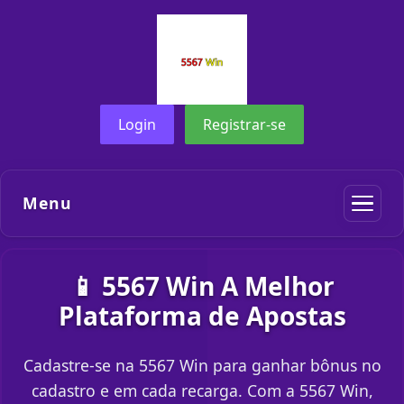
Login
Registrar-se
Menu
📱 5567 Win A Melhor
Plataforma de Apostas
Cadastre-se na 5567 Win para ganhar bônus no
cadastro e em cada recarga. Com a 5567 Win,