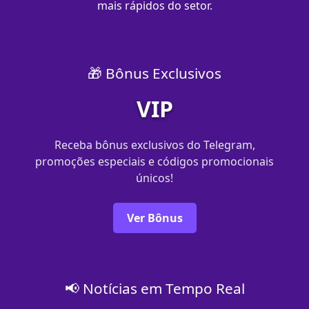
mais rápidos do setor.
🎁 Bônus Exclusivos
VIP
Receba bônus exclusivos do Telegram,
promoções especiais e códigos promocionais
únicos!
Ver Bônus
📢 Notícias em Tempo Real