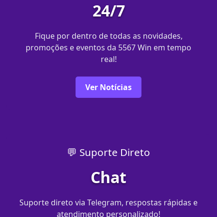
24/7
Fique por dentro de todas as novidades,
promoções e eventos da 5567 Win em tempo
real!
Ver Notícias
💬 Suporte Direto
Chat
Suporte direto via Telegram, respostas rápidas e
atendimento personalizado!