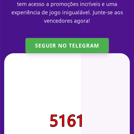
tem acesso a promoções incríveis e uma
experiência de jogo inigualável. Junte-se aos
vencedores agora!
SEGUIR NO TELEGRAM