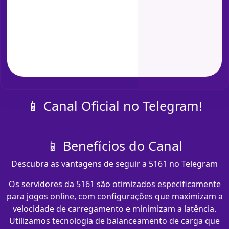
📱 Canal Oficial no Telegram!
📱 Benefícios do Canal
Descubra as vantagens de seguir a 5161 no Telegram
Os servidores da 5161 são otimizados especificamente
para jogos online, com configurações que maximizam a
velocidade de carregamento e minimizam a latência.
Utilizamos tecnologia de balanceamento de carga que