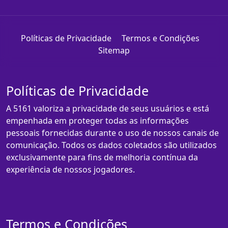
Políticas de Privacidade
Termos e Condições
Sitemap
Políticas de Privacidade
A 5161 valoriza a privacidade de seus usuários e está
empenhada em proteger todas as informações
pessoais fornecidas durante o uso de nossos canais de
comunicação. Todos os dados coletados são utilizados
exclusivamente para fins de melhoria contínua da
experiência de nossos jogadores.
Termos e Condições