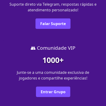
Suporte direto via Telegram, respostas rápidas e
atendimento personalizado!
Falar Suporte
👥 Comunidade VIP
1000+
Junte-se a uma comunidade exclusiva de
jogadores e compartilhe experiências!
Entrar Grupo