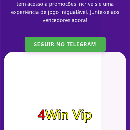
tem acesso a promoções incríveis e uma
experiência de jogo inigualável. Junte-se aos
vencedores agora!
SEGUIR NO TELEGRAM