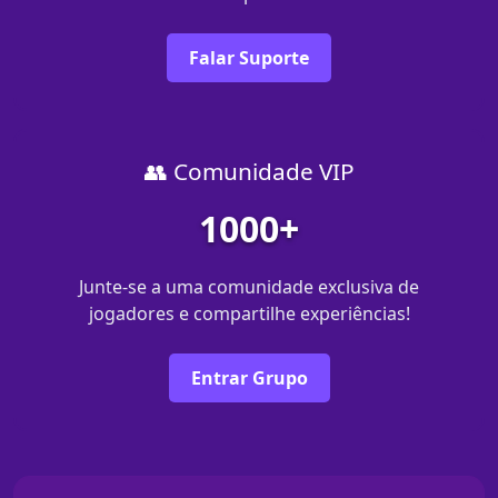
Falar Suporte
👥 Comunidade VIP
1000+
Junte-se a uma comunidade exclusiva de
jogadores e compartilhe experiências!
Entrar Grupo