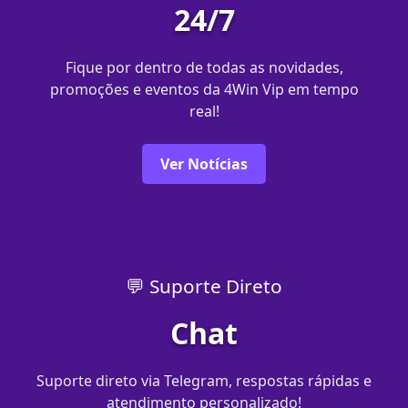
24/7
Fique por dentro de todas as novidades,
promoções e eventos da 4Win Vip em tempo
real!
Ver Notícias
💬 Suporte Direto
Chat
Suporte direto via Telegram, respostas rápidas e
atendimento personalizado!