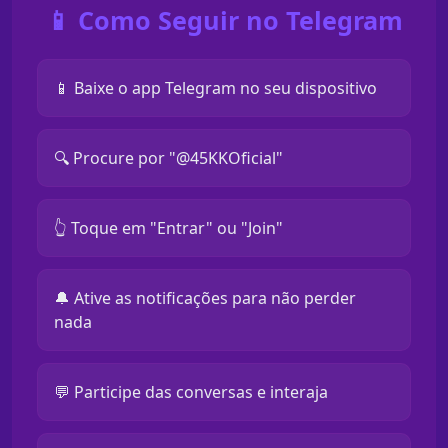
📱 Como Seguir no Telegram
📱 Baixe o app Telegram no seu dispositivo
🔍 Procure por "@45KKOficial"
👆 Toque em "Entrar" ou "Join"
🔔 Ative as notificações para não perder
nada
💬 Participe das conversas e interaja