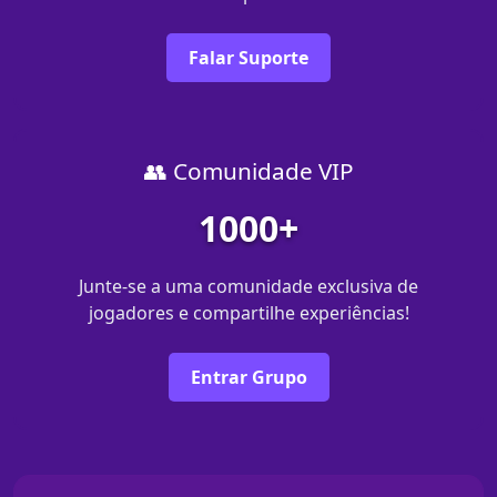
Falar Suporte
👥 Comunidade VIP
1000+
Junte-se a uma comunidade exclusiva de
jogadores e compartilhe experiências!
Entrar Grupo