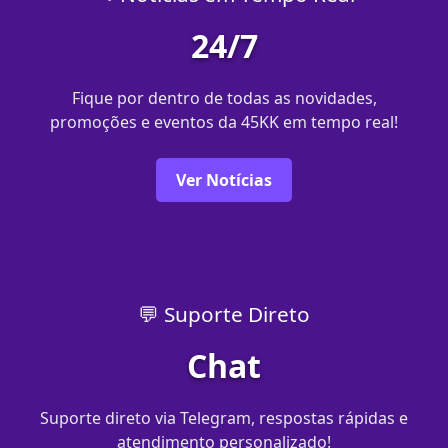
24/7
Fique por dentro de todas as novidades,
promoções e eventos da 45KK em tempo real!
Ver Notícias
💬 Suporte Direto
Chat
Suporte direto via Telegram, respostas rápidas e
atendimento personalizado!