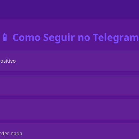
📱 Como Seguir no Telegram
ositivo
erder nada