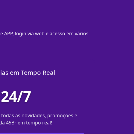
e APP, login via web e acesso em vários
cias em Tempo Real
24/7
e todas as novidades, promoções e
da 45Br em tempo real!