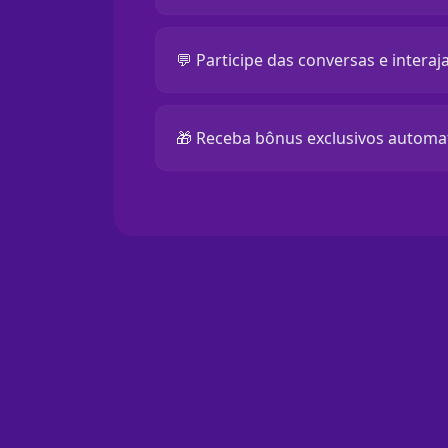
💬 Participe das conversas e interaj
🎁 Receba bônus exclusivos autom