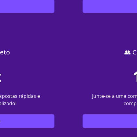
reto
👥 
t
espostas rápidas e
Junte-se a uma com
lizado!
compa
e