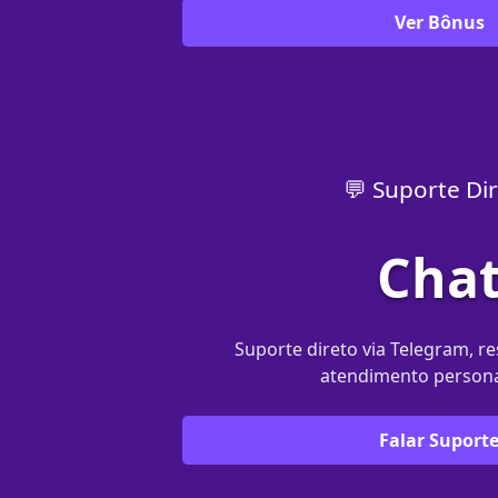
Ver Bônus
💬 Suporte Di
Cha
Suporte direto via Telegram, r
atendimento persona
Falar Suport