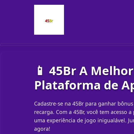
📱 45Br A Melhor
Plataforma de A
Cadastre-se na 45Br para ganhar bônus
recarga. Com a 45Br, você tem acesso a 
uma experiência de jogo inigualável. J
agora!