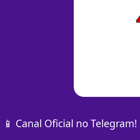
📱 Canal Oficial no Telegram!