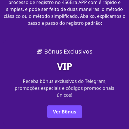
processo de registro no 456Bra APP com​ é rápido e
simples, e pode ser feito de duas maneiras: o método
clássico ou o método simplificado. Abaixo, explicamos o
passo a passo do registro padrão:
🎁 Bônus Exclusivos
VIP
Receba bônus exclusivos do Telegram,
promoções especiais e códigos promocionais
únicos!
Ver Bônus