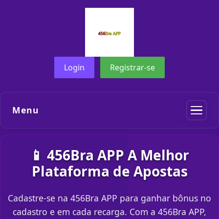
Login
Registrar-se
Menu
📱 456Bra APP A Melhor
Plataforma de Apostas
Cadastre-se na 456Bra APP para ganhar bônus no
cadastro e em cada recarga. Com a 456Bra APP,