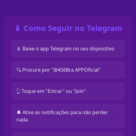
📱 Como Seguir no Telegram
📱 Baixe o app Telegram no seu dispositivo
🔍 Procure por "@456Bra APPOficial"
👆 Toque em "Entrar" ou "Join"
🔔 Ative as notificações para não perder
nada