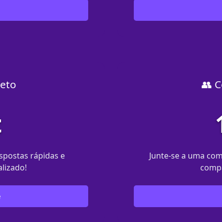
reto
👥 
t
espostas rápidas e
Junte-se a uma com
lizado!
compa
e