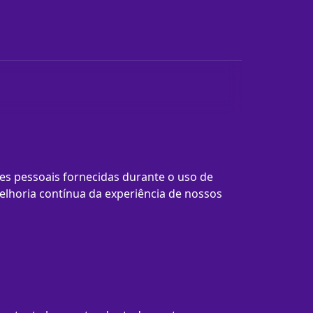
es pessoais fornecidas durante o uso de
elhoria contínua da experiência de nossos