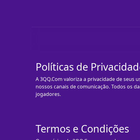
Políticas de Privacida
A 3QQ.Com valoriza a privacidade de seus 
nossos canais de comunicação. Todos os dad
jogadores.
Termos e Condições