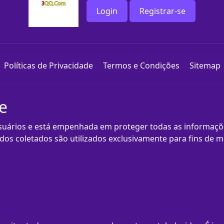
Login
Registrar-se
Políticas de Privacidade
Termos e Condições
Sitemap
de
usuários e está empenhada em proteger todas as informaçõ
os coletados são utilizados exclusivamente para fins de m