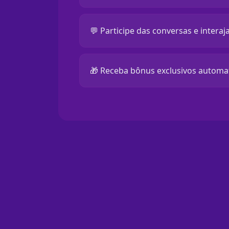
💬 Participe das conversas e interaj
🎁 Receba bônus exclusivos autom