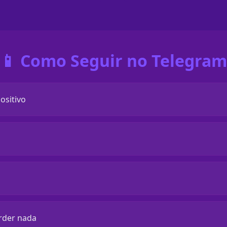
📱 Como Seguir no Telegram
ositivo
erder nada