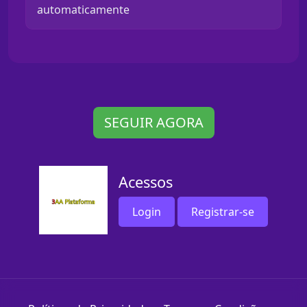
automaticamente
SEGUIR AGORA
Acessos
Login
Registrar-se