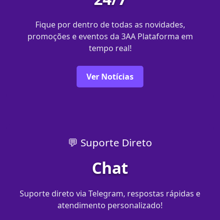
Fique por dentro de todas as novidades,
promoções e eventos da 3AA Plataforma em
tempo real!
Ver Notícias
💬 Suporte Direto
Chat
Suporte direto via Telegram, respostas rápidas e
atendimento personalizado!