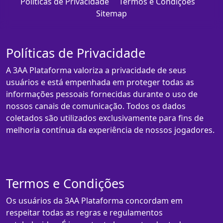
Políticas de Privacidade
Termos e Condições
Sitemap
Políticas de Privacidade
A 3AA Plataforma valoriza a privacidade de seus
usuários e está empenhada em proteger todas as
informações pessoais fornecidas durante o uso de
nossos canais de comunicação. Todos os dados
coletados são utilizados exclusivamente para fins de
melhoria contínua da experiência de nossos jogadores.
Termos e Condições
Os usuários da 3AA Plataforma concordam em
respeitar todas as regras e regulamentos