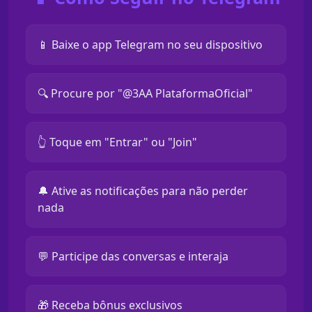
📱 Baixe o app Telegram no seu dispositivo
🔍 Procure por "@3AA PlataformaOficial"
👆 Toque em "Entrar" ou "Join"
🔔 Ative as notificações para não perder
nada
💬 Participe das conversas e interaja
🎁 Receba bônus exclusivos