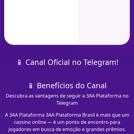
📱 Canal Oficial no Telegram!
📱 Benefícios do Canal
Descubra as vantagens de seguir a 3AA Plataforma no
Telegram
A 3AA Plataforma 3AA Plataforma Brasil é mais que um
cassino online — é um ponto de encontro para
jogadores em busca de emoção e grandes prêmios.