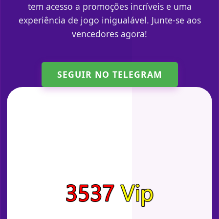
tem acesso a promoções incríveis e uma
experiência de jogo inigualável. Junte-se aos
vencedores agora!
SEGUIR NO TELEGRAM