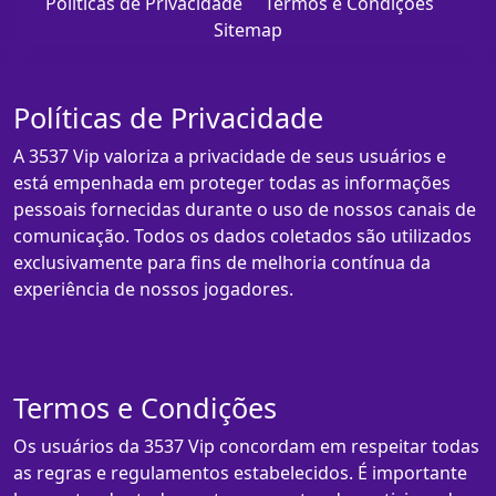
Políticas de Privacidade
Termos e Condições
Sitemap
Políticas de Privacidade
A 3537 Vip valoriza a privacidade de seus usuários e
está empenhada em proteger todas as informações
pessoais fornecidas durante o uso de nossos canais de
comunicação. Todos os dados coletados são utilizados
exclusivamente para fins de melhoria contínua da
experiência de nossos jogadores.
Termos e Condições
Os usuários da 3537 Vip concordam em respeitar todas
as regras e regulamentos estabelecidos. É importante