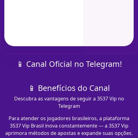
📱 Canal Oficial no Telegram!
📱 Benefícios do Canal
Descubra as vantagens de seguir a 3537 Vip no
Telegram
Para atender os jogadores brasileiros, a plataforma
3537 Vip Brasil inova constantemente — a 3537 Vip
aprimora métodos de apostas e expande suas opções.