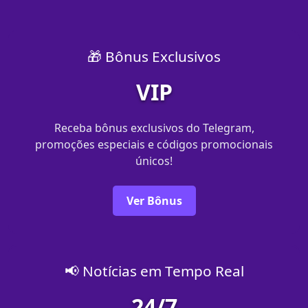
🎁 Bônus Exclusivos
VIP
Receba bônus exclusivos do Telegram,
promoções especiais e códigos promocionais
únicos!
Ver Bônus
📢 Notícias em Tempo Real
24/7