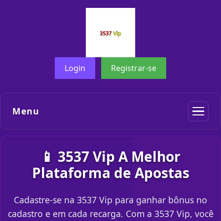
Login
Registrar-se
Menu
📱 3537 Vip A Melhor
Plataforma de Apostas
Cadastre-se na 3537 Vip para ganhar bônus no
cadastro e em cada recarga. Com a 3537 Vip, você