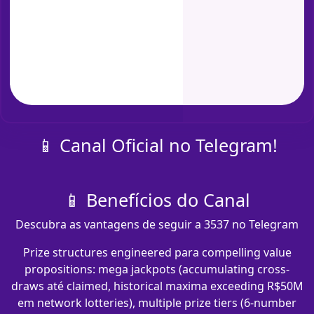
📱 Canal Oficial no Telegram!
📱 Benefícios do Canal
Descubra as vantagens de seguir a 3537 no Telegram
Prize structures engineered para compelling value
propositions: mega jackpots (accumulating cross-
draws até claimed, historical maxima exceeding R$50M
em network lotteries), multiple prize tiers (6-number