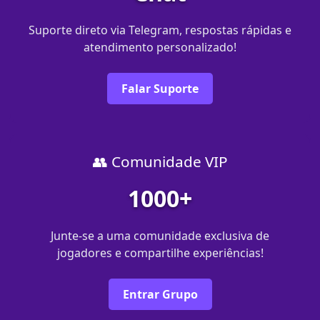
Suporte direto via Telegram, respostas rápidas e
atendimento personalizado!
Falar Suporte
👥 Comunidade VIP
1000+
Junte-se a uma comunidade exclusiva de
jogadores e compartilhe experiências!
Entrar Grupo