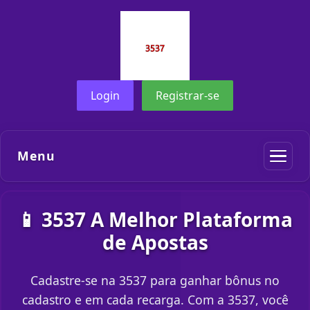
Login
Registrar-se
Menu
📱 3537 A Melhor Plataforma
de Apostas
Cadastre-se na 3537 para ganhar bônus no
cadastro e em cada recarga. Com a 3537, você