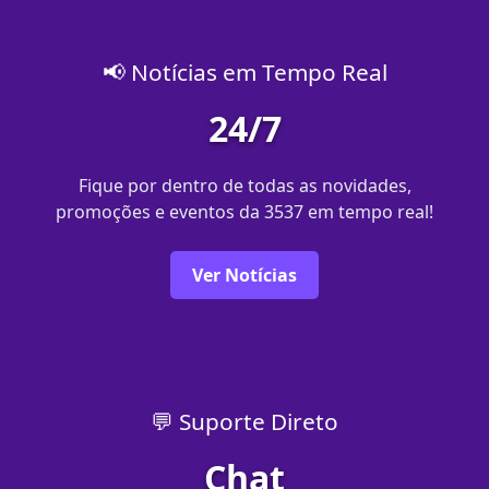
📢 Notícias em Tempo Real
24/7
Fique por dentro de todas as novidades,
promoções e eventos da 3537 em tempo real!
Ver Notícias
💬 Suporte Direto
Chat