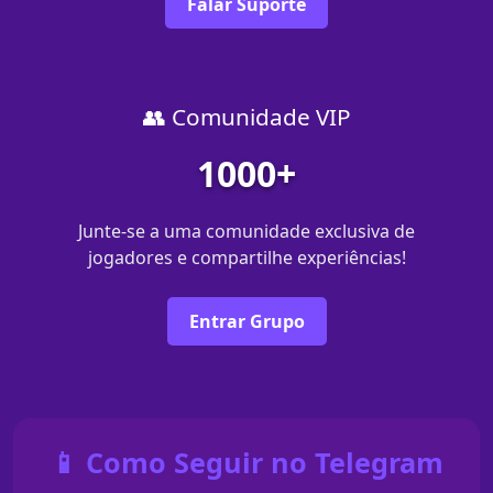
Falar Suporte
👥 Comunidade VIP
1000+
Junte-se a uma comunidade exclusiva de
jogadores e compartilhe experiências!
Entrar Grupo
📱 Como Seguir no Telegram