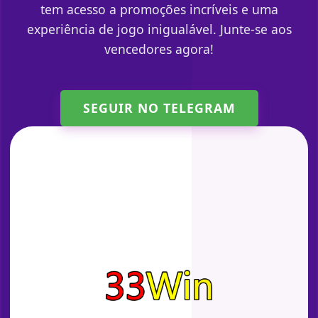
tem acesso a promoções incríveis e uma
experiência de jogo inigualável. Junte-se aos
vencedores agora!
SEGUIR NO TELEGRAM