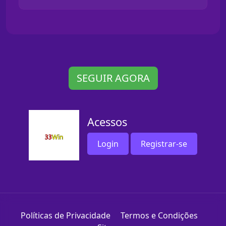
SEGUIR AGORA
Acessos
Login
Registrar-se
Políticas de Privacidade
Termos e Condições