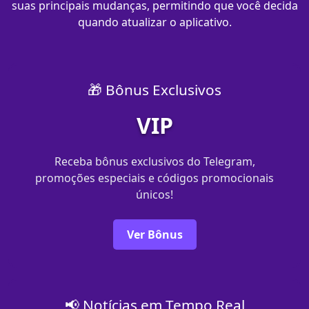
suas principais mudanças, permitindo que você decida
quando atualizar o aplicativo.
🎁 Bônus Exclusivos
VIP
Receba bônus exclusivos do Telegram,
promoções especiais e códigos promocionais
únicos!
Ver Bônus
📢 Notícias em Tempo Real