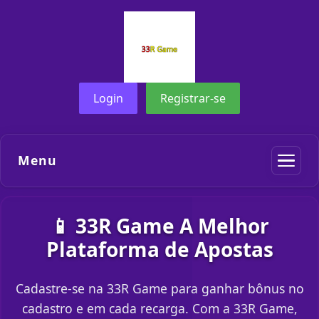
Login
Registrar-se
Menu
📱 33R Game A Melhor
Plataforma de Apostas
Cadastre-se na 33R Game para ganhar bônus no
cadastro e em cada recarga. Com a 33R Game,