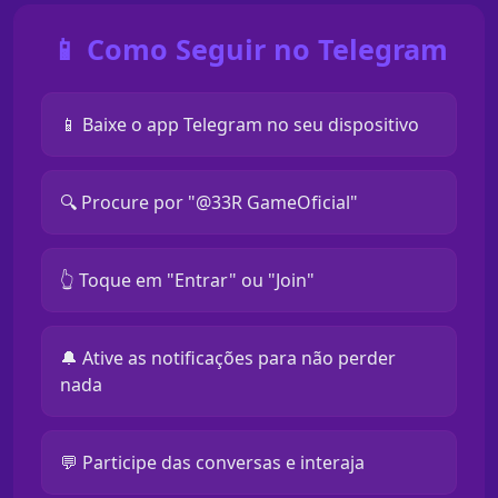
📱 Como Seguir no Telegram
📱 Baixe o app Telegram no seu dispositivo
🔍 Procure por "@33R GameOficial"
👆 Toque em "Entrar" ou "Join"
🔔 Ative as notificações para não perder
nada
💬 Participe das conversas e interaja