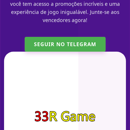
você tem acesso a promoções incríveis e uma
experiência de jogo inigualável. Junte-se aos
vencedores agora!
SEGUIR NO TELEGRAM