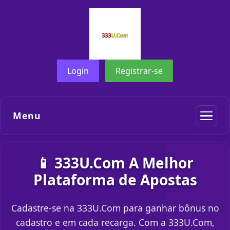
Login
Registrar-se
Menu
📱 333U.Com A Melhor
Plataforma de Apostas
Cadastre-se na 333U.Com para ganhar bônus no
cadastro e em cada recarga. Com a 333U.Com,