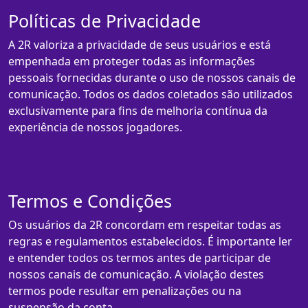
Políticas de Privacidade
A 2R valoriza a privacidade de seus usuários e está
empenhada em proteger todas as informações
pessoais fornecidas durante o uso de nossos canais de
comunicação. Todos os dados coletados são utilizados
exclusivamente para fins de melhoria contínua da
experiência de nossos jogadores.
Termos e Condições
Os usuários da 2R concordam em respeitar todas as
regras e regulamentos estabelecidos. É importante ler
e entender todos os termos antes de participar de
nossos canais de comunicação. A violação destes
termos pode resultar em penalizações ou na
suspensão da conta.