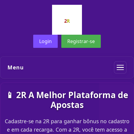
Login
Registrar-se
Menu
📱 2R A Melhor Plataforma de
Apostas
Cadastre-se na 2R para ganhar bônus no cadastro
e em cada recarga. Com a 2R, você tem acesso a