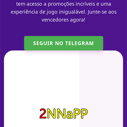
tem acesso a promoções incríveis e uma
experiência de jogo inigualável. Junte-se aos
vencedores agora!
SEGUIR NO TELEGRAM