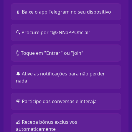
📱 Baixe o app Telegram no seu dispositivo
🔍 Procure por "@2NNaPPOficial"
👆 Toque em "Entrar" ou "Join"
🔔 Ative as notificações para não perder
nada
💬 Participe das conversas e interaja
🎁 Receba bônus exclusivos
automaticamente