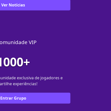
Ver Notícias
Comunidade VIP
1000+
unidade exclusiva de jogadores e
rtilhe experiências!
Entrar Grupo