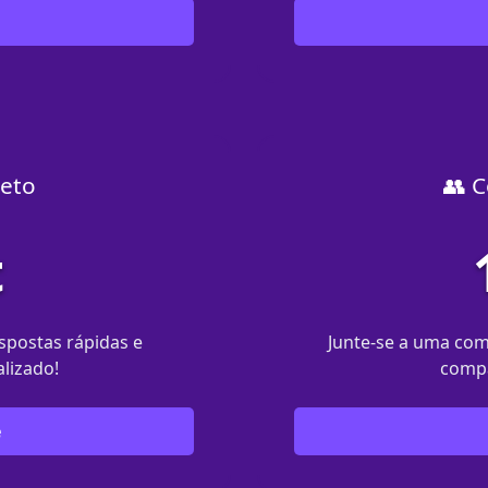
reto
👥 
t
espostas rápidas e
Junte-se a uma com
lizado!
compa
e