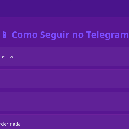
📱 Como Seguir no Telegram
ositivo
erder nada