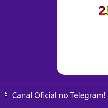
📱 Canal Oficial no Telegram!