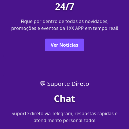
24/7
Fique por dentro de todas as novidades,
promoções e eventos da 1XX APP em tempo real!
Ver Notícias
💬 Suporte Direto
Chat
Suporte direto via Telegram, respostas rápidas e
atendimento personalizado!