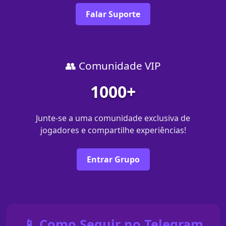
Falar Suporte
👥 Comunidade VIP
1000+
Junte-se a uma comunidade exclusiva de
jogadores e compartilhe experiências!
Entrar Grupo
📱 Como Seguir no Telegram