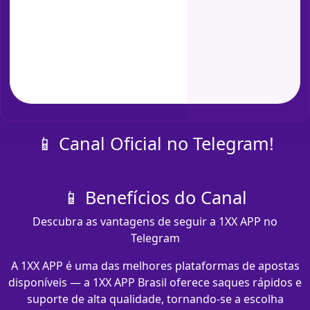
📱 Canal Oficial no Telegram!
📱 Benefícios do Canal
Descubra as vantagens de seguir a 1XX APP no
Telegram
A 1XX APP é uma das melhores plataformas de apostas
disponíveis — a 1XX APP Brasil oferece saques rápidos e
suporte de alta qualidade, tornando-se a escolha