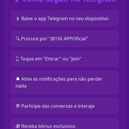
📱 Baixe o app Telegram no seu dispositivo
🔍 Procure por "@1XX APPOficial"
👆 Toque em "Entrar" ou "Join"
🔔 Ative as notificações para não perder
nada
💬 Participe das conversas e interaja
🎁 Receba bônus exclusivos