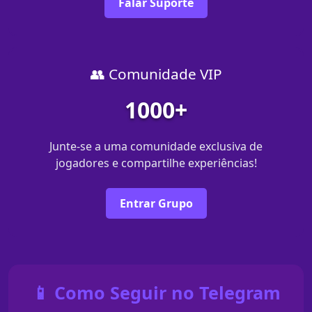
Falar Suporte
👥 Comunidade VIP
1000+
Junte-se a uma comunidade exclusiva de
jogadores e compartilhe experiências!
Entrar Grupo
📱 Como Seguir no Telegram