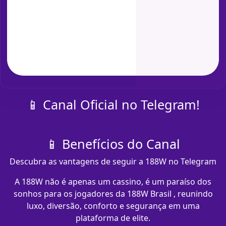
📱 Canal Oficial no Telegram!
📱 Benefícios do Canal
Descubra as vantagens de seguir a 188W no Telegram
A 188W não é apenas um cassino, é um paraíso dos
sonhos para os jogadores da 188W Brasil , reunindo
luxo, diversão, conforto e segurança em uma
plataforma de elite.