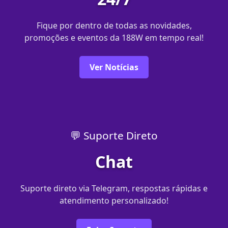
Fique por dentro de todas as novidades,
promoções e eventos da 188W em tempo real!
Ver Notícias
💬 Suporte Direto
Chat
Suporte direto via Telegram, respostas rápidas e
atendimento personalizado!