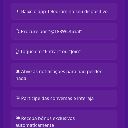
📱 Baixe o app Telegram no seu dispositivo
🔍 Procure por "@188WOficial"
👆 Toque em "Entrar" ou "Join"
🔔 Ative as notificações para não perder
nada
💬 Participe das conversas e interaja
🎁 Receba bônus exclusivos
automaticamente