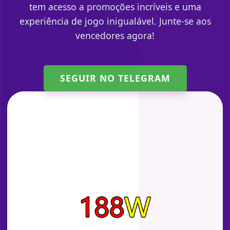
tem acesso a promoções incríveis e uma
experiência de jogo inigualável. Junte-se aos
vencedores agora!
SEGUIR NO TELEGRAM