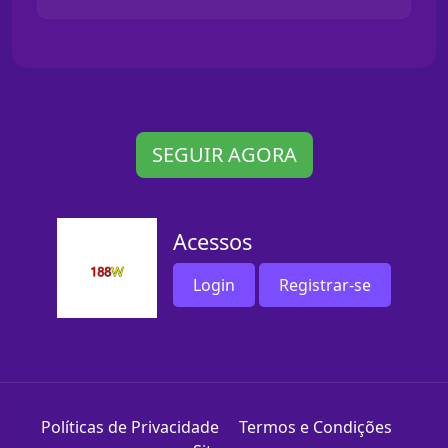
SEGUIR AGORA
Acessos
Login
Registrar-se
Políticas de Privacidade
Termos e Condições