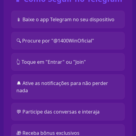
📱 Baixe o app Telegram no seu dispositivo
🔍 Procure por "@1400WinOficial"
👆 Toque em "Entrar" ou "Join"
🔔 Ative as notificações para não perder
nada
💬 Participe das conversas e interaja
🎁 Receba bônus exclusivos