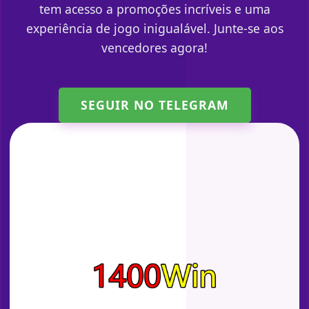
tem acesso a promoções incríveis e uma
experiência de jogo inigualável. Junte-se aos
vencedores agora!
SEGUIR NO TELEGRAM