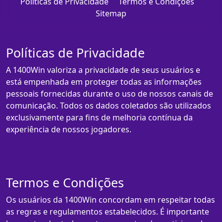
Políticas de Privacidade
Termos e Condições
Sitemap
Políticas de Privacidade
A 1400Win valoriza a privacidade de seus usuários e
está empenhada em proteger todas as informações
pessoais fornecidas durante o uso de nossos canais de
comunicação. Todos os dados coletados são utilizados
exclusivamente para fins de melhoria contínua da
experiência de nossos jogadores.
Termos e Condições
Os usuários da 1400Win concordam em respeitar todas
as regras e regulamentos estabelecidos. É importante