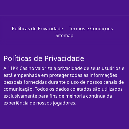
Políticas de Privacidade
Termos e Condições
Sitemap
Políticas de Privacidade
A 11KK Casino valoriza a privacidade de seus usuários e
está empenhada em proteger todas as informações
pessoais fornecidas durante o uso de nossos canais de
comunicação. Todos os dados coletados são utilizados
exclusivamente para fins de melhoria contínua da
experiência de nossos jogadores.