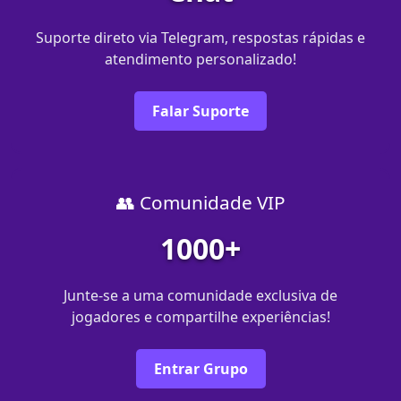
Suporte direto via Telegram, respostas rápidas e
atendimento personalizado!
Falar Suporte
👥 Comunidade VIP
1000+
Junte-se a uma comunidade exclusiva de
jogadores e compartilhe experiências!
Entrar Grupo