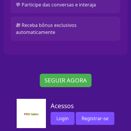
💬 Participe das conversas e interaja
🎁 Receba bônus exclusivos
automaticamente
SEGUIR AGORA
Acessos
Login
Registrar-se