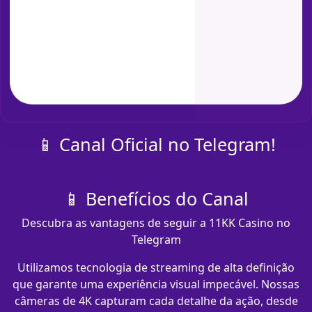
📱 Canal Oficial no Telegram!
📱 Benefícios do Canal
Descubra as vantagens de seguir a 11KK Casino no
Telegram
Utilizamos tecnologia de streaming de alta definição
que garante uma experiência visual impecável. Nossas
câmeras de 4K capturam cada detalhe da ação, desde