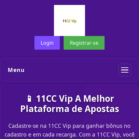
Login
Registrar-se
Menu
📱 11CC Vip A Melhor
Plataforma de Apostas
Cadastre-se na 11CC Vip para ganhar bônus no
cadastro e em cada recarga. Com a 11CC Vip, você