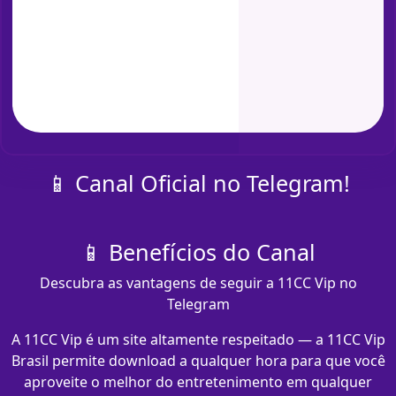
📱 Canal Oficial no Telegram!
📱 Benefícios do Canal
Descubra as vantagens de seguir a 11CC Vip no
Telegram
A 11CC Vip é um site altamente respeitado — a 11CC Vip
Brasil permite download a qualquer hora para que você
aproveite o melhor do entretenimento em qualquer