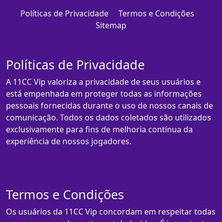
Políticas de Privacidade
Termos e Condições
Sitemap
Políticas de Privacidade
A 11CC Vip valoriza a privacidade de seus usuários e
está empenhada em proteger todas as informações
pessoais fornecidas durante o uso de nossos canais de
comunicação. Todos os dados coletados são utilizados
exclusivamente para fins de melhoria contínua da
experiência de nossos jogadores.
Termos e Condições
Os usuários da 11CC Vip concordam em respeitar todas