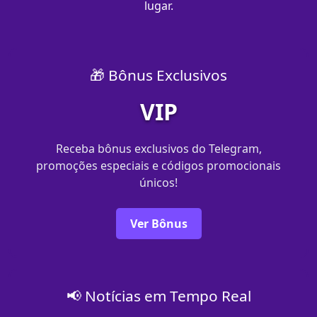
lugar.
🎁 Bônus Exclusivos
VIP
Receba bônus exclusivos do Telegram,
promoções especiais e códigos promocionais
únicos!
Ver Bônus
📢 Notícias em Tempo Real