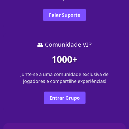
Falar Suporte
👥 Comunidade VIP
1000+
Junte-se a uma comunidade exclusiva de
jogadores e compartilhe experiências!
Entrar Grupo