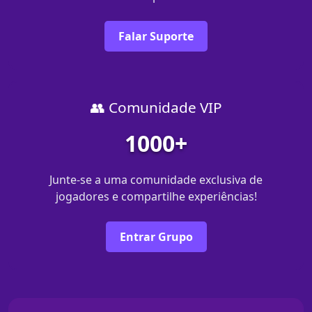
Falar Suporte
👥 Comunidade VIP
1000+
Junte-se a uma comunidade exclusiva de
jogadores e compartilhe experiências!
Entrar Grupo