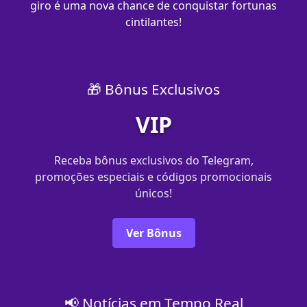
giro é uma nova chance de conquistar fortunas
cintilantes!
🎁 Bônus Exclusivos
VIP
Receba bônus exclusivos do Telegram,
promoções especiais e códigos promocionais
únicos!
Ver Bônus
📢 Notícias em Tempo Real