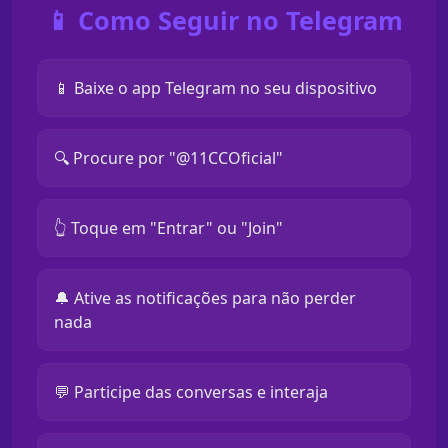
📱 Como Seguir no Telegram
📱 Baixe o app Telegram no seu dispositivo
🔍 Procure por "@11CCOficial"
👆 Toque em "Entrar" ou "Join"
🔔 Ative as notificações para não perder
nada
💬 Participe das conversas e interaja