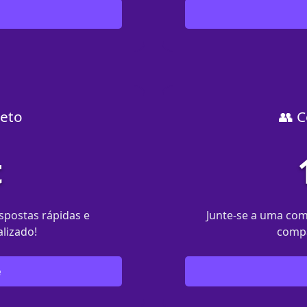
reto
👥 
t
espostas rápidas e
Junte-se a uma com
lizado!
compa
e