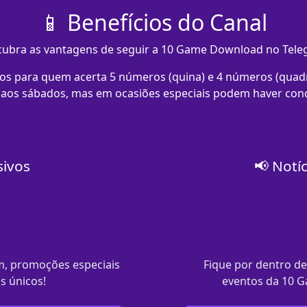
📱 Benefícios do Canal
ubra as vantagens de seguir a 10 Game Download no Tel
ios para quem acerta 5 números (quina) e 4 números (quad
e aos sábados, mas em ocasiões especiais podem haver con
sivos
📢 Notí
m, promoções especiais
Fique por dentro d
s únicos!
eventos da 10 