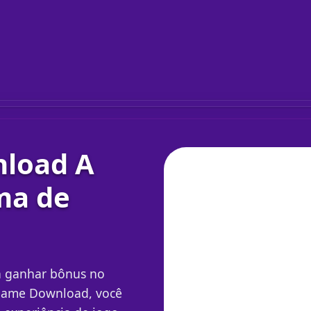
nload A
ma de
a ganhar bônus no
 Game Download, você