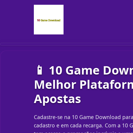
📱 10 Game Dow
Melhor Platafor
Apostas
Cadastre-se na 10 Game Download par
cadastro e em cada recarga. Com a 10