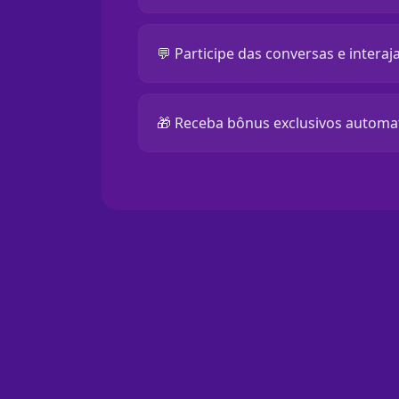
💬 Participe das conversas e interaj
🎁 Receba bônus exclusivos autom