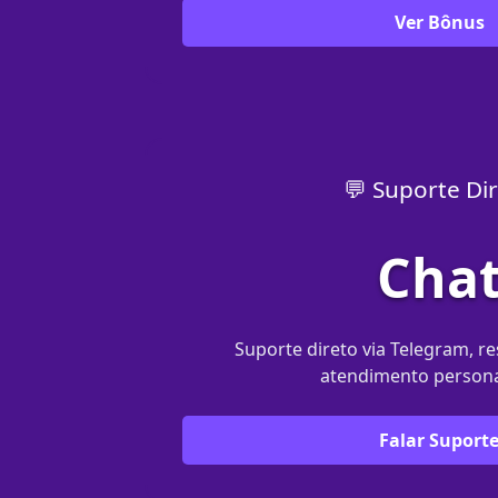
Ver Bônus
💬 Suporte Di
Cha
Suporte direto via Telegram, r
atendimento persona
Falar Suport