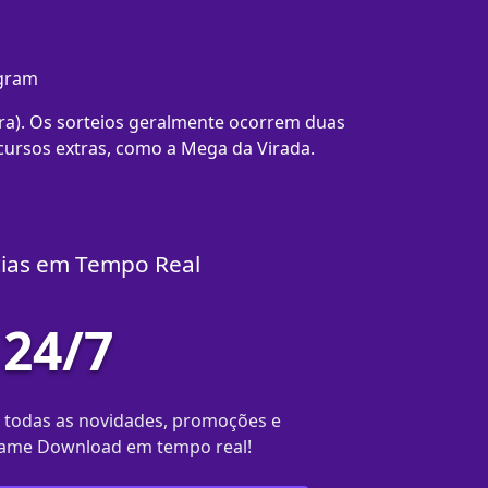
egram
ra). Os sorteios geralmente ocorrem duas
cursos extras, como a Mega da Virada.
cias em Tempo Real
24/7
e todas as novidades, promoções e
Game Download em tempo real!