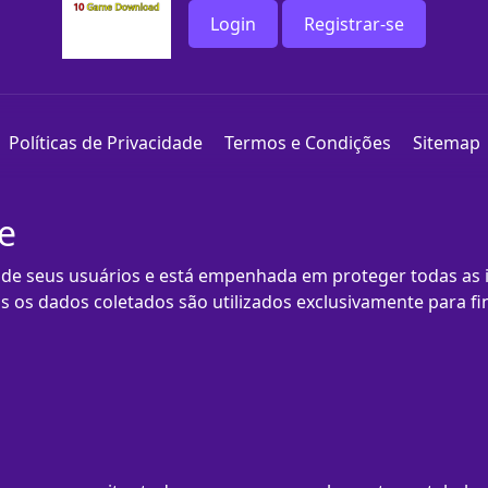
Login
Registrar-se
Políticas de Privacidade
Termos e Condições
Sitemap
de
 de seus usuários e está empenhada em proteger todas as 
 os dados coletados são utilizados exclusivamente para fi