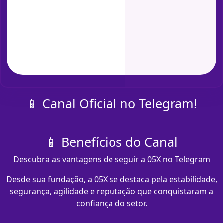
📱 Canal Oficial no Telegram!
📱 Benefícios do Canal
Descubra as vantagens de seguir a 05X no Telegram
Desde sua fundação, a 05X se destaca pela estabilidade,
segurança, agilidade e reputação que conquistaram a
confiança do setor.