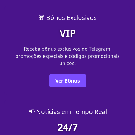
🎁 Bônus Exclusivos
VIP
Receba bônus exclusivos do Telegram,
promoções especiais e códigos promocionais
únicos!
Ver Bônus
📢 Notícias em Tempo Real
24/7