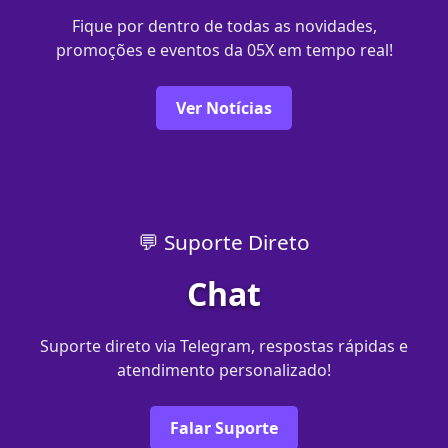
Fique por dentro de todas as novidades,
promoções e eventos da 05X em tempo real!
Ver Notícias
💬 Suporte Direto
Chat
Suporte direto via Telegram, respostas rápidas e
atendimento personalizado!
Falar Suporte