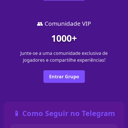
👥 Comunidade VIP
1000+
Junte-se a uma comunidade exclusiva de
jogadores e compartilhe experiências!
Entrar Grupo
📱 Como Seguir no Telegram