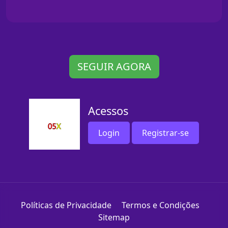
SEGUIR AGORA
Acessos
Login
Registrar-se
Políticas de Privacidade
Termos e Condições
Sitemap