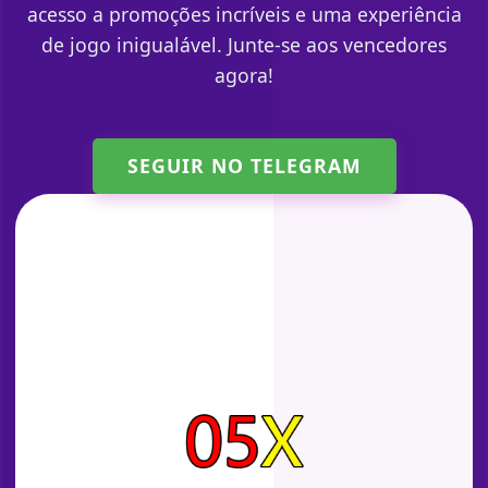
acesso a promoções incríveis e uma experiência
de jogo inigualável. Junte-se aos vencedores
agora!
SEGUIR NO TELEGRAM